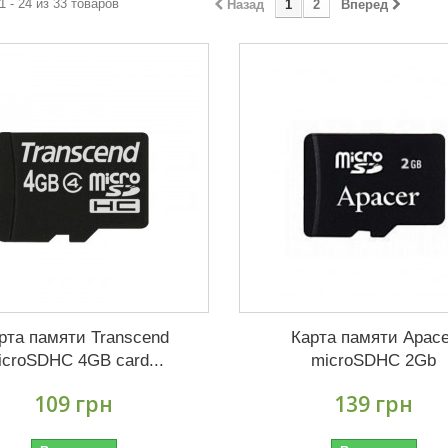
1 - 24 из 33 товаров
Назад
1
2
Вперед
рта памяти Transcend
Карта памяти Apace
icroSDHC 4GB card...
microSDHC 2Gb
109 грн
139 грн