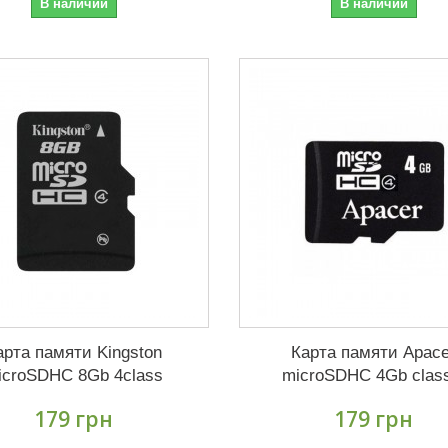
В наличии
В наличии
арта памяти Kingston
Карта памяти Apace
icroSDHC 8Gb 4class
microSDHC 4Gb clas
179 грн
179 грн