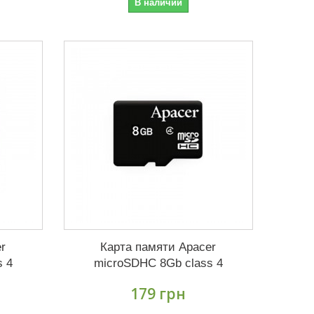
В наличии
r
Карта памяти Apacer
s 4
microSDHC 8Gb class 4
179 грн