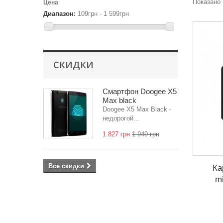
Показано 
Цена
Диапазон:
109грн - 1 599грн
СКИДКИ
Смартфон Doogee X5
Max black
Doogee X5 Max Black -
недорогой...
1 827 грн
1 949 грн
Все скидки
Ка
m