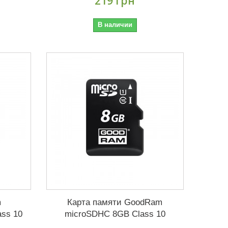
219 грн
В наличии
m
Карта памяти GoodRam
ass 10
microSDHC 8GB Class 10