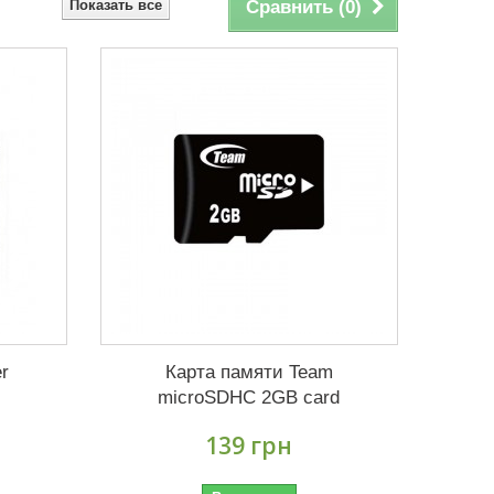
Показать все
Сравнить (
0
)
r
Карта памяти Team
microSDHC 2GB card
139 грн