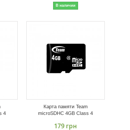
В наличии
m
Карта памяти Team
s 4
microSDHC 4GB Class 4
179 грн