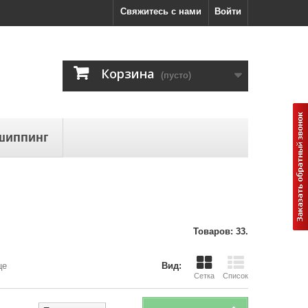
Свяжитесь с нами
Войти
Корзина
(пусто)
шиппинг
Товаров: 33.
це
Вид:
Сетка
Список