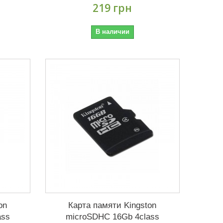
219 грн
В наличии
on
Карта памяти Kingston
ass
microSDHC 16Gb 4class