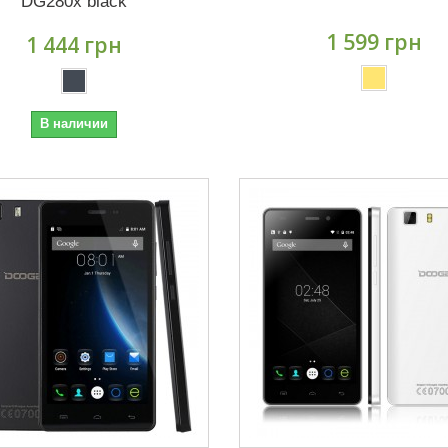
DG280x black
1 599 грн
1 444 грн
В наличии