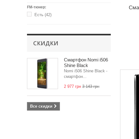
Сма
FM-тюнер:
Есть
(42)
СКИДКИ
Смартфон Nomi i506
Shine Black
Nomi i506 Shine Black -
смартфон...
2 977 грн
3 143 грн
Все скидки