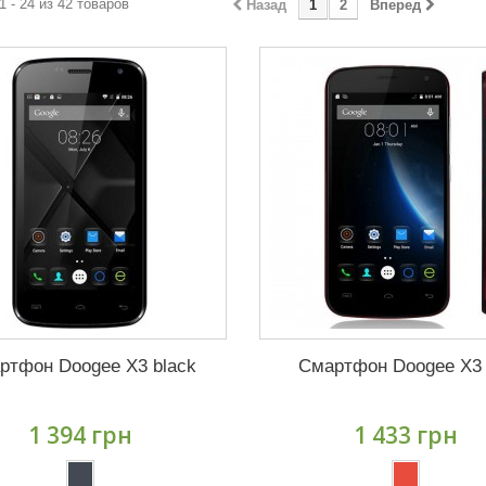
1 - 24 из 42 товаров
Назад
1
2
Вперед
ртфон Doogee X3 black
Смартфон Doogee X3 
1 394 грн
1 433 грн