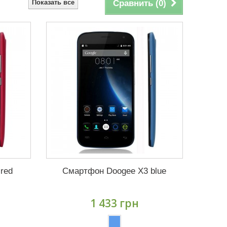
Показать все
Сравнить (
0
)
red
Смартфон Doogee X3 blue
1 433 грн