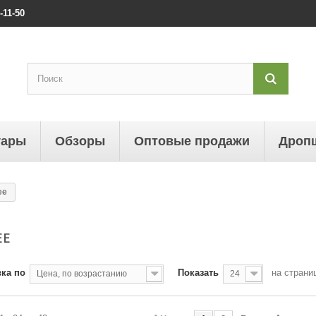
-11-50
уары
Обзоры
Оптовые продажи
Дроп
ee
EE
ка по
Показать
на страни
Цена, по возрастанию
24