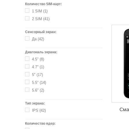
Количество SIM-карт:
1 SIM
(1)
2 SIM
(41)
Сенсорный экран:
Да
(42)
Диагональ экрана:
4.5"
(8)
4.7"
(1)
5"
(17)
5.5"
(14)
5.6"
(2)
Тип экрана:
Сма
IPS
(42)
Количество ядер: