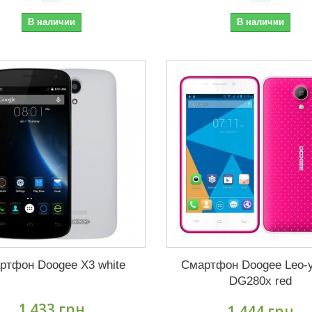
В наличии
В наличии
ртфон Doogee X3 white
Смартфон Doogee Leo-
DG280x red
1 433 грн
1 444 грн