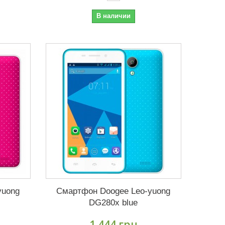
В наличии
yuong
Смартфон Doogee Leo-yuong
DG280x blue
1 444 грн