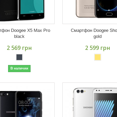
тфон Doogee X5 Max Pro
Смартфон Doogee Sho
black
gold
2 569 грн
2 599 грн
В наличии