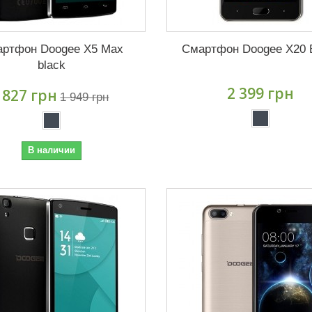
ртфон Doogee X5 Max
Смартфон Doogee X20 
black
2 399 грн
 827 грн
1 949 грн
В наличии