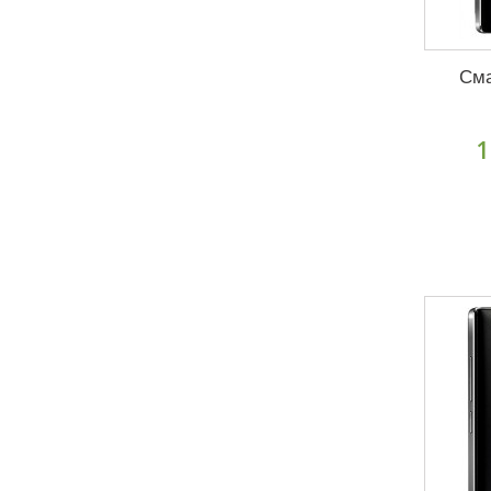
Сма
1