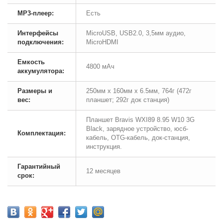
MP3-плеер:
Есть
Интерфейсы
MicroUSB, USB2.0, 3,5мм аудио,
подключения:
MicroHDMI
Емкость
4800 мАч
аккумулятора:
Размеры и
250мм х 160мм х 6.5мм, 764г (472г
вес:
планшет; 292г док станция)
Планшет Bravis WXI89 8.95 W10 3G
Black, зарядное устройство, юсб-
Комплектация:
кабель, OTG-кабель, док-станция,
инструкция.
Гарантийный
12 месяцев
срок: