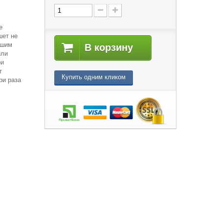
е
шет не
ашим
В корзину
или
ри
т
Купить одним кликом
ри раза