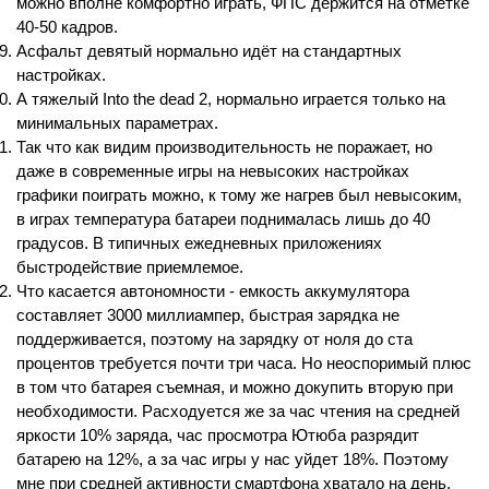
можно вполне комфортно играть, ФПС держится на отметке 
40-50 кадров.
Асфальт девятый нормально идёт на стандартных 
настройках.
А тяжелый Into the dead 2, нормально играется только на 
минимальных параметрах.
Так что как видим производительность не поражает, но 
даже в современные игры на невысоких настройках 
графики поиграть можно, к тому же нагрев был невысоким, 
в играх температура батареи поднималась лишь до 40 
градусов. В типичных ежедневных приложениях 
быстродействие приемлемое.
Что касается автономности - емкость аккумулятора 
составляет 3000 миллиампер, быстрая зарядка не 
поддерживается, поэтому на зарядку от ноля до ста 
процентов требуется почти три часа. Но неоспоримый плюс 
в том что батарея съемная, и можно докупить вторую при 
необходимости. Расходуется же за час чтения на средней 
яркости 10% заряда, час просмотра Ютюба разрядит 
батарею на 12%, а за час игры у нас уйдет 18%. Поэтому 
мне при средней активности смартфона хватало на день.