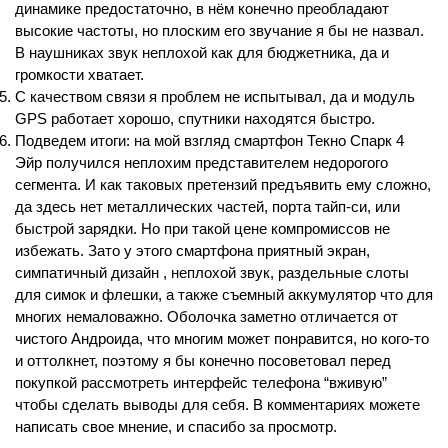
динамике предостаточно, в нём конечно преобладают 
высокие частоты, но плоским его звучание я бы не назвал. 
В наушниках звук неплохой как для бюджетника, да и 
громкости хватает.
С качеством связи я проблем не испытывал, да и модуль 
GPS работает хорошо, спутники находятся быстро.
Подведем итоги: на мой взгляд смартфон Текно Спарк 4 
Эйр получился неплохим представителем недорогого 
сегмента. И как таковых претензий предъявить ему сложно, 
да здесь нет металлических частей, порта тайп-си, или 
быстрой зарядки. Но при такой цене компромиссов не 
избежать. Зато у этого смартфона приятный экран, 
симпатичный дизайн , неплохой звук, раздельные слоты 
для симок и флешки, а также съемный аккумулятор что для 
многих немаловажно. Оболочка заметно отличается от 
чистого Андроида, что многим может понравится, но кого-то 
и оттолкнет, поэтому я бы конечно посоветовал перед 
покупкой рассмотреть интерфейс телефона “вживую” 
чтобы сделать выводы для себя. В комментариях можете 
написать свое мнение, и спасибо за просмотр.