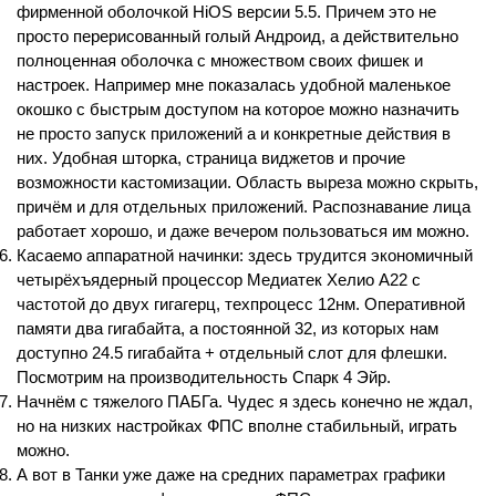
фирменной оболочкой HiOS версии 5.5. Причем это не 
просто перерисованный голый Андроид, а действительно 
полноценная оболочка с множеством своих фишек и 
настроек. Например мне показалась удобной маленькое 
окошко с быстрым доступом на которое можно назначить 
не просто запуск приложений а и конкретные действия в 
них. Удобная шторка, страница виджетов и прочие 
возможности кастомизации. Область выреза можно скрыть, 
причём и для отдельных приложений. Распознавание лица 
работает хорошо, и даже вечером пользоваться им можно.
Касаемо аппаратной начинки: здесь трудится экономичный 
четырёхъядерный процессор Медиатек Хелио А22 с 
частотой до двух гигагерц, техпроцесс 12нм. Оперативной 
памяти два гигабайта, а постоянной 32, из которых нам 
доступно 24.5 гигабайта + отдельный слот для флешки. 
Посмотрим на производительность Спарк 4 Эйр.
Начнём с тяжелого ПАБГа. Чудес я здесь конечно не ждал, 
но на низких настройках ФПС вполне стабильный, играть 
можно.
А вот в Танки уже даже на средних параметрах графики 