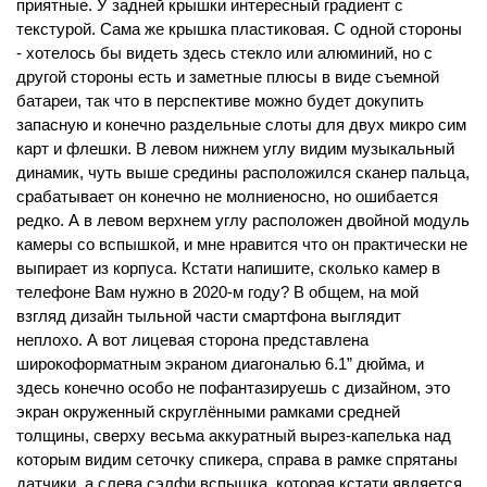
приятные. У задней крышки интересный градиент с 
текстурой. Сама же крышка пластиковая. С одной стороны 
- хотелось бы видеть здесь стекло или алюминий, но с 
другой стороны есть и заметные плюсы в виде съемной 
батареи, так что в перспективе можно будет докупить 
запасную и конечно раздельные слоты для двух микро сим 
карт и флешки. В левом нижнем углу видим музыкальный 
динамик, чуть выше средины расположился сканер пальца, 
срабатывает он конечно не молниеносно, но ошибается 
редко. А в левом верхнем углу расположен двойной модуль 
камеры со вспышкой, и мне нравится что он практически не 
выпирает из корпуса. Кстати напишите, сколько камер в 
телефоне Вам нужно в 2020-м году? В общем, на мой 
взгляд дизайн тыльной части смартфона выглядит 
неплохо. А вот лицевая сторона представлена 
широкоформатным экраном диагональю 6.1” дюйма, и 
здесь конечно особо не пофантазируешь с дизайном, это 
экран окруженный скруглёнными рамками средней 
толщины, сверху весьма аккуратный вырез-капелька над 
которым видим сеточку спикера, справа в рамке спрятаны 
датчики, а слева сэлфи вспышка, которая кстати является 