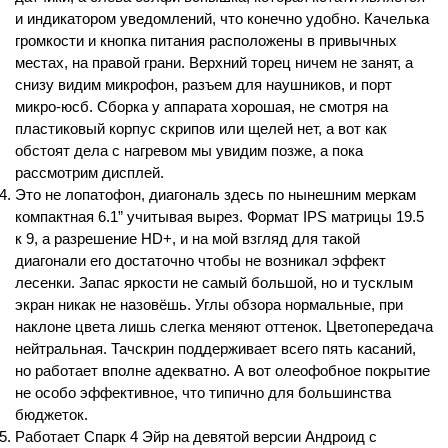
и индикатором уведомлений, что конечно удобно. Качелька 
громкости и кнопка питания расположены в привычных 
местах, на правой грани. Верхний торец ничем не занят, а 
снизу видим микрофон, разъем для наушников, и порт 
микро-юсб. Сборка у аппарата хорошая, не смотря на 
пластиковый корпус скрипов или щелей нет, а вот как 
обстоят дела с нагревом мы увидим позже, а пока 
рассмотрим дисплей.
Это не лопатофон, диагональ здесь по нынешним меркам 
компактная 6.1” учитывая вырез. Формат IPS матрицы 19.5 
к 9, а разрешение HD+, и на мой взгляд для такой 
диагонали его достаточно чтобы не возникал эффект 
лесенки. Запас яркости не самый большой, но и тусклым 
экран никак не назовёшь. Углы обзора нормальные, при 
наклоне цвета лишь слегка меняют оттенок. Цветопередача 
нейтральная. Тачскрин поддерживает всего пять касаний, 
но работает вполне адекватно. А вот олеофобное покрытие 
не особо эффективное, что типично для большинства 
бюджеток.
Работает Спарк 4 Эйр на девятой версии Андроид с 