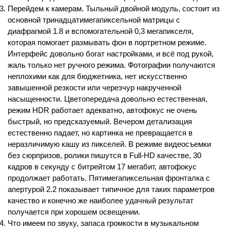
Перейдем к камерам. Тыльный двойной модуль, состоит из 
основной тринадцатимегапиксельной матрицы с 
диафрагмой 1.8 и вспомогательной 0,3 мегапикселя, 
которая помогает размывать фон в портретном режиме. 
Интерфейс довольно богат настройками, и всё под рукой, 
жаль только нет ручного режима. Фотографии получаются 
неплохими как для бюджетника, нет искусственно 
завышенной резкости или черезчур накрученной 
насыщенности. Цветопередача довольно естественная, 
режим HDR работает адекватно, автофокус не очень 
быстрый, но предсказуемый. Вечером детализация 
естественно падает, но картинка не превращается в 
неразличимую кашу из пикселей. В режиме видеосъемки 
без сюрпризов, ролики пишутся в Full-HD качестве, 30 
кадров в секунду с битрейтом 17 мегабит, автофокус 
продолжает работать. Пятимегапиксельная фронталка с 
апертурой 2.2 показывает типичное для таких параметров 
качество и конечно же наиболее удачный результат 
получается при хорошем освещении.
Что имеем по звуку, запаса громкости в музыкальном 