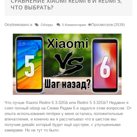
СРАВНЕНИЕ XIAOMI REDMI 6 И REDMI 5,
ЧТО ВЫБРАТЬ?
Опубликовано в
Просмотров (3539)
Обзоры
0 Комментарии
Что лучше Xiaomi Redmi 6 3-32Gb или Redmi 5 3-32Gb? Недавно я
снял полный обзор на Сяоми Редми 6 и задался этим вопросом. От
опыта использования пятёрки у меня остались положительные
впечатления, и конечно же я рассчитывал что в шестом мы
получим девайс который будет ещё шустрее, с улучшенными
камерами. Но не тут то было.