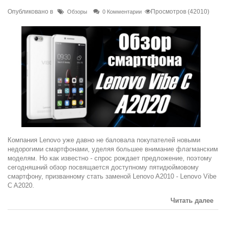
Опубликовано в
Просмотров (42010)
Обзоры
0 Комментарии
Компания Lenovo уже давно не баловала покупателей новыми
недорогими смартфонами, уделяя большее внимание флагманским
моделям. Но как известно - спрос рождает предложение, поэтому
сегодняшний обзор посвящается доступному пятидюймовому
смартфону, призванному стать заменой Lenovo A2010 - Lenovo Vibe
C A2020.
Читать далее