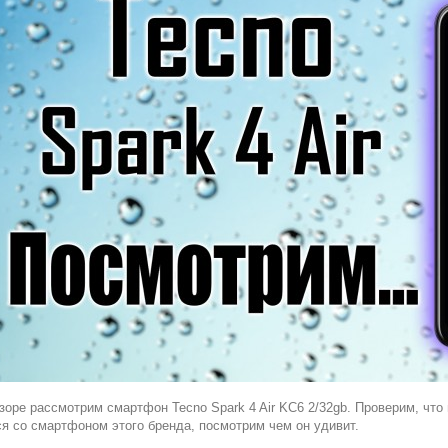
зоре рассмотрим смартфон Tecno Spark 4 Air KC6 2/32gb. Проверим, чт
я со смартфоном этого бренда, посмотрим чем он удивит.