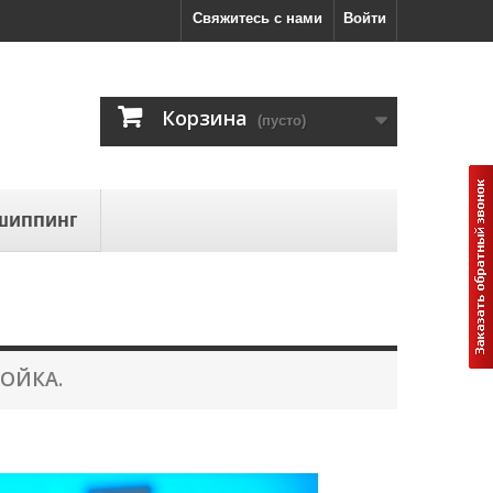
Свяжитесь с нами
Войти
Корзина
(пусто)
шиппинг
РОЙКА.