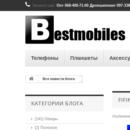
Звоните нам:
Опт 068-400-71-00 Дропшиппинг 097-338
Телефоны
Планшеты
Аксесс
Все новости блога
FIF
КАТЕГОРИИ БЛОГА
Опубликов
[141] Обзоры
[2] Полезное