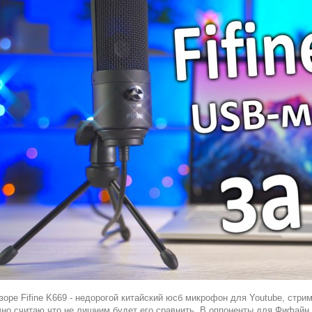
зоре Fifine K669 - недорогой китайский юсб микрофон для Youtube, стри
чно считаю что не лишним будет его сравнить. В оппоненты для Фифайн 