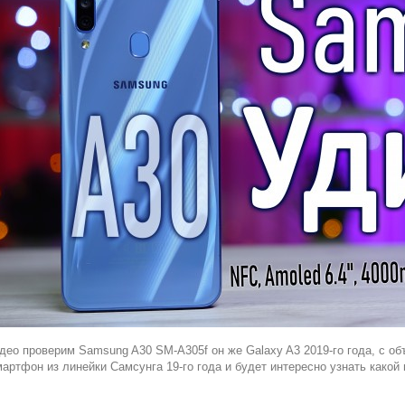
део проверим Samsung A30 SM-A305f он же Galaxy A3 2019-го года, с об
артфон из линейки Самсунга 19-го года и будет интересно узнать какой